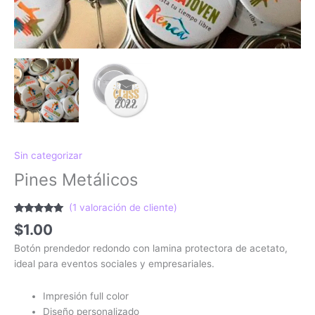
Sin categorizar
Pines Metálicos
(
1
valoración de cliente)
Valorado
1
$
1.00
con
5.00
de
5 en base a
Botón prendedor redondo con lamina protectora de acetato,
valoración
de un cliente
ideal para eventos sociales y empresariales.
Impresión full color
Diseño personalizado