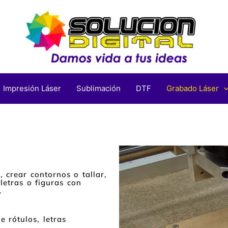
Impresión Láser
Sublimación
DTF
Grabado Láser
, crear contornos o tallar,
letras o figuras con
.
e rótulos, letras