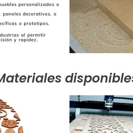
muebles personalizados o
s, paneles decorativos, o
cíficas o prototipos.
ustrias al permitir
isión y rapidez.
Materiales disponible
P
N
r
e
e
x
v
t
i