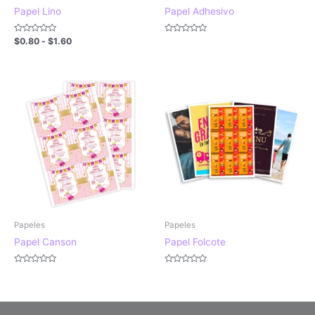
Papel Lino
Papel Adhesivo
Valorado
Valorado
$
0.80
-
$
1.60
con
con
0
0
de
de
5
5
Papeles
Papeles
Papel Canson
Papel Folcote
Valorado
Valorado
con
con
0
0
de
de
5
5