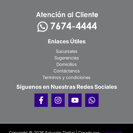
Enlaces Útiles
Sucursales
Sugerencias
Domicilios
Contáctanos
Terminos y condiciones
Síguenos en Nuestras Redes Sociales
Copyright © 2026 Solución Digital | Creado por
Cuernosoft