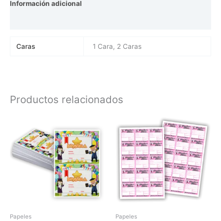
Información adicional
Valoraciones (0)
Caras
1 Cara, 2 Caras
Productos relacionados
Rango
de
precios:
desde
$0.80
hasta
$1.60
Papeles
Papeles