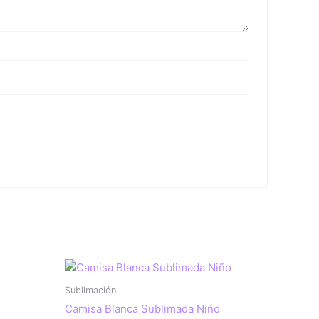
Rango
de
precios:
Sublimación
desde
Camisa Blanca Sublimada Niño
$5.00