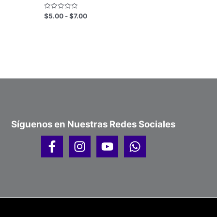
hasta
$7.00
Valorado
$
5.00
-
$
7.00
con
0
de
5
Síguenos en Nuestras Redes Sociales