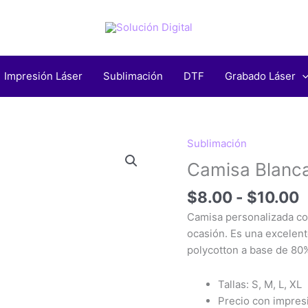
Impresión Láser
Sublimación
DTF
Grabado Láser
R
Sublimación
d
Camisa Blanca
p
d
$
8.00
-
$
10.00
$
Camisa personalizada con
h
ocasión. Es una excelent
$
polycotton a base de 80
Tallas: S, M, L, XL
Precio con impresi