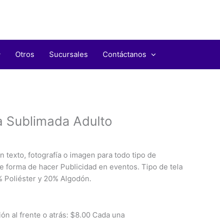
Otros
Sucursales
Contáctanos
ango
e
 Sublimada Adulto
recios:
esde
8.00
 texto, fotografía o imagen para todo tipo de
asta
e forma de hacer Publicidad en eventos. Tipo de tela
10.00
% Poliéster y 20% Algodón.
ón al frente o atrás: $8.00 Cada una