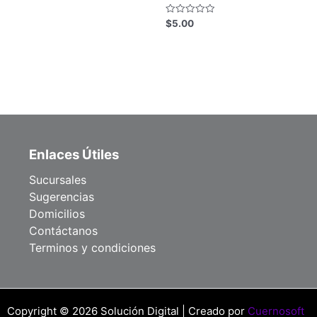
Valorado
$
5.00
con
0
de
5
Enlaces Útiles
Sucursales
Sugerencias
Domicilios
Contáctanos
Terminos y condiciones
Copyright © 2026 Solución Digital | Creado por
Cuernosoft