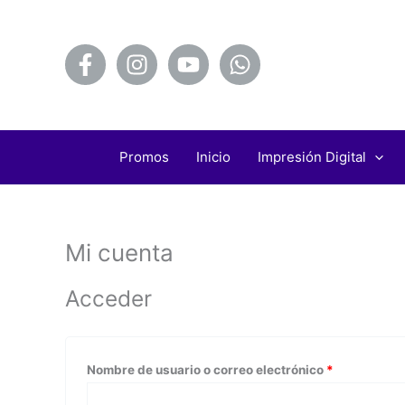
Ir
Obligatorio
Obligatorio
al
contenido
Promos
Inicio
Impresión Digital
Mi cuenta
Acceder
Nombre de usuario o correo electrónico
*