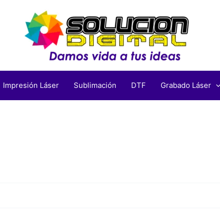
Impresión Láser
Sublimación
DTF
Grabado Láser